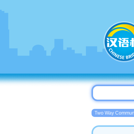
Two Way Commu