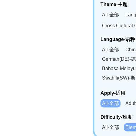
Theme-主题
All-全部
Lan
Cross Cultur
Language-语种
All-全部
Chi
German(DE)-
Bahasa Mela
Swahili(SW
Apply-适用
All-全部
Adu
Difficulty-难度
All-全部
Ele