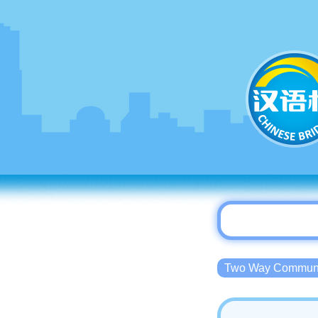
Two Way Commu