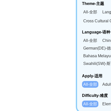
Theme-主题
All-全部
Lan
Cross Cultur
Language-语种
All-全部
Chi
German(DE)-
Bahasa Mela
Swahili(SW
Apply-适用
All-全部
Adu
Difficulty-难度
All-全部
Ele