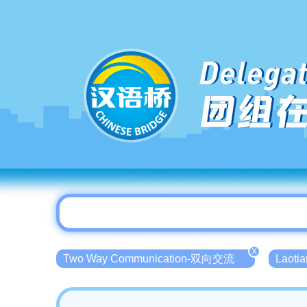
Delegat
团组
X
Two Way Communication-双向交流
Laot