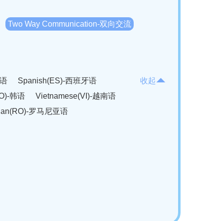
Two Way Communication-双向交流
法语
Spanish(ES)-西班牙语
收起
KO)-韩语
Vietnamese(VI)-越南语
ian(RO)-罗马尼亚语