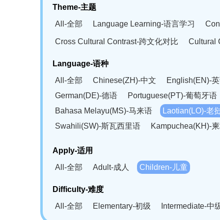
Theme-主题
All-全部
Language Learning-语言学习
Con
Cross Cultural Contrast-跨文化对比
Cultura
Language-语种
All-全部
Chinese(ZH)-中文
English(EN)-
German(DE)-德语
Portuguese(PT)-葡萄牙语
Bahasa Melayu(MS)-马来语
Laotian(LO)-
Swahili(SW)-斯瓦西里语
Kampuchea(KH)
Apply-适用
All-全部
Adult-成人
Children-儿童
Difficulty-难度
All-全部
Elementary-初级
Intermediate-中