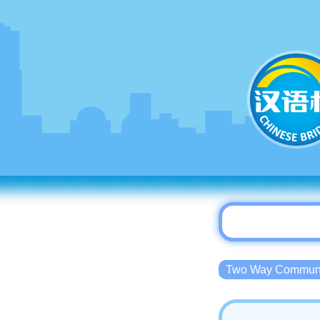
Two Way Commu