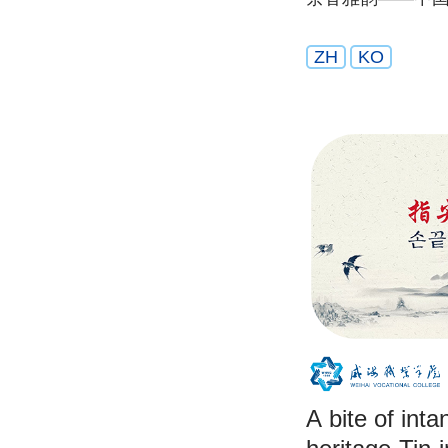
ZH
KO
A bite of inta