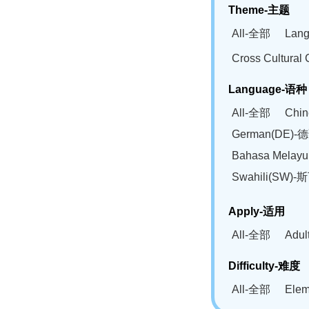
Theme-主题
All-全部
Lan
Cross Cultur
Language-语种
All-全部
Chi
German(DE)-
Bahasa Mela
Swahili(SW
Apply-适用
All-全部
Adu
Difficulty-难度
All-全部
Ele