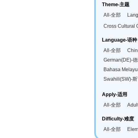
Theme-主题
All-全部
Lan
Cross Cultur
Language-语种
All-全部
Chi
German(DE)-
Bahasa Mela
Swahili(SW
Apply-适用
All-全部
Adu
Difficulty-难度
All-全部
Ele