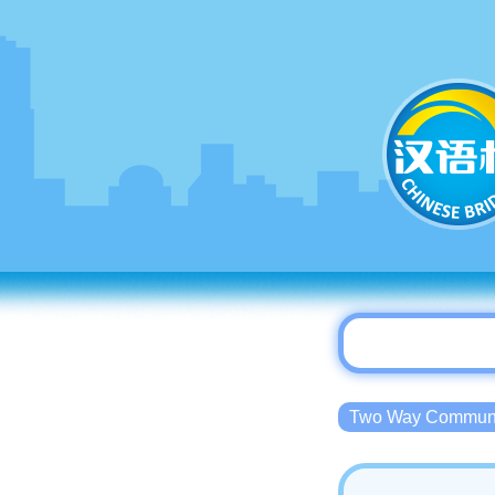
Two Way Commu