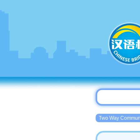
Two Way Commu