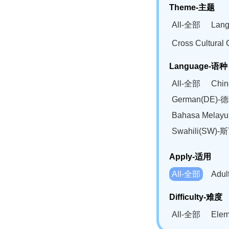
Theme-主题
All-全部
Lan
Cross Cultur
Language-语种
All-全部
Chi
German(DE)-
Bahasa Mela
Swahili(SW
Apply-适用
All-全部
Adu
Difficulty-难度
All-全部
Ele