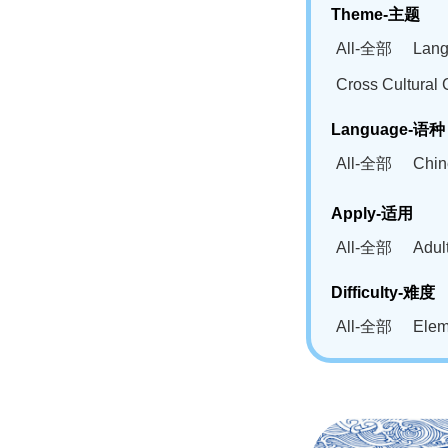
Theme-主题
All-全部
Lan
Cross Cultur
Language-语种
All-全部
Chi
German(DE)-
Apply-适用
Bahasa Mela
All-全部
Adu
Swahili(SW
Difficulty-难度
All-全部
Ele