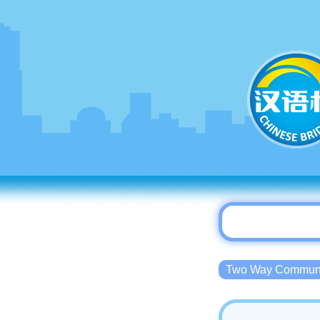
Two Way Commu