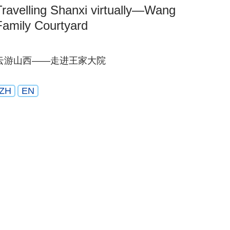
Travelling Shanxi virtually—Wang
Family Courtyard
云游山西——走进王家大院
ZH
EN