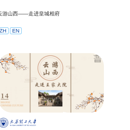
云游山西——走进皇城相府
ZH
EN