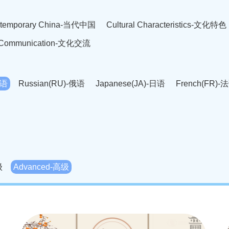
temporary China-当代中国
Cultural Characteristics-文化特色
l Communication-文化交流
英语
Russian(RU)-俄语
Japanese(JA)-日语
French(FR)-
Thai language(TH)-泰语
Arabic(AR)-阿拉伯语
Korean(
老挝语
Czech(CS)-捷克语
Hungarian(HU)-匈牙利语
Roman
-柬埔寨语
Mongolian(MN)-蒙古语
级
Advanced-高级