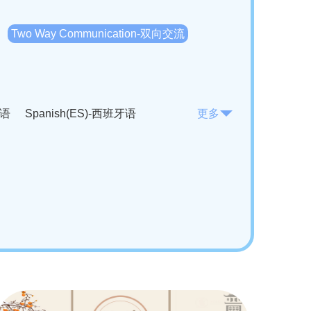
Two Way Communication-双向交流
法语
Spanish(ES)-西班牙语
更多
KO)-韩语
Vietnamese(VI)-越南语
ian(RO)-罗马尼亚语