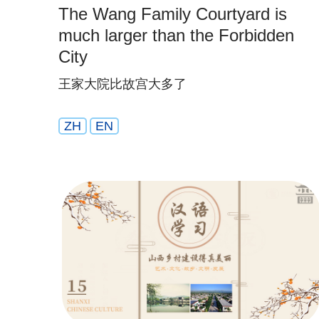
The Wang Family Courtyard is
much larger than the Forbidden
City
王家大院比故宫大多了
ZH
EN