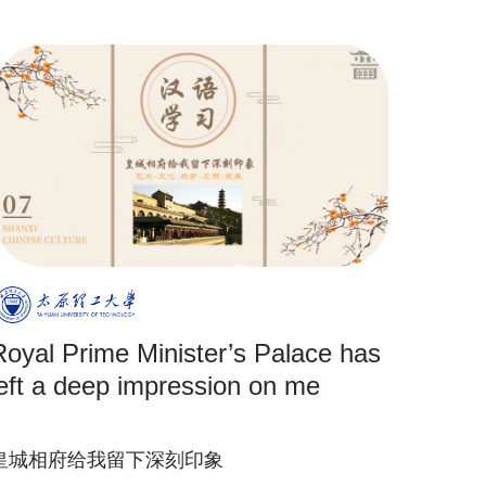
Royal Prime Minister’s Palace has
left a deep impression on me
皇城相府给我留下深刻印象