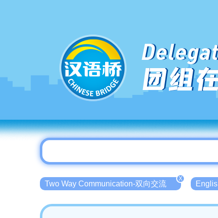
Delegat
团组
X
Two Way Communication-双向交流
Engli