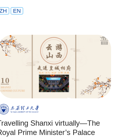
ZH
EN
Travelling Shanxi virtually—The
Royal Prime Minister’s Palace