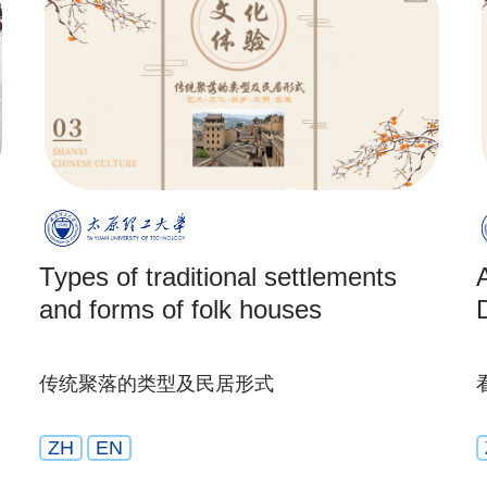
Types of traditional settlements
A
and forms of folk houses
传统聚落的类型及民居形式
ZH
EN