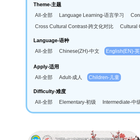
Theme-主题
All-全部
Language Learning-语言学习
Con
Cross Cultural Contrast-跨文化对比
Cultura
Language-语种
All-全部
Chinese(ZH)-中文
English(EN)-
German(DE)-德语
Portuguese(PT)-葡萄牙语
Apply-适用
Bahasa Melayu(MS)-马来语
Laotian(LO)-
All-全部
Adult-成人
Children-儿童
Swahili(SW)-斯瓦西里语
Kampuchea(KH)
Difficulty-难度
All-全部
Elementary-初级
Intermediate-中