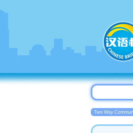
Two Way Commu