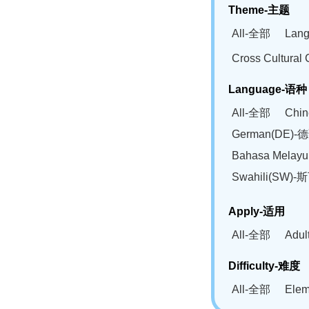
Theme-主题
All-全部
Lan
Cross Cultur
Language-语种
All-全部
Chi
German(DE)-
Bahasa Mela
Swahili(SW
Apply-适用
All-全部
Adu
Difficulty-难度
All-全部
Ele