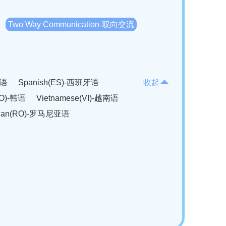
Two Way Communication-双向交流
法语
Spanish(ES)-西班牙语
收起
KO)-韩语
Vietnamese(VI)-越南语
ian(RO)-罗马尼亚语