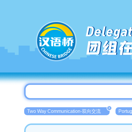
Delegat
团组
X
Two Way Communication-双向交流
Port