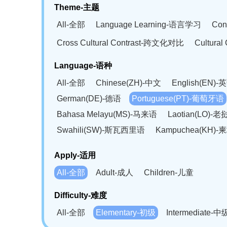
Theme-主题
All-全部
Language Learning-语言学习
Con
Cross Cultural Contrast-跨文化对比
Cultura
Language-语种
All-全部
Chinese(ZH)-中文
English(EN)-
German(DE)-德语
Portuguese(PT)-葡萄牙语
Bahasa Melayu(MS)-马来语
Laotian(LO)-
Swahili(SW)-斯瓦西里语
Kampuchea(KH)
Apply-适用
All-全部
Adult-成人
Children-儿童
Difficulty-难度
All-全部
Elementary-初级
Intermediate-中