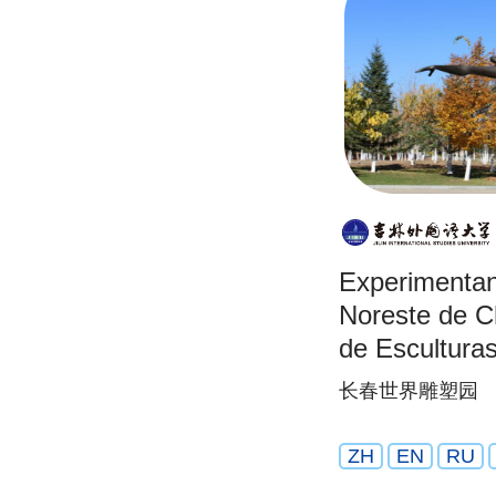
Experimentand
Noreste de C
de Escultura
长春世界雕塑园
ZH
EN
RU