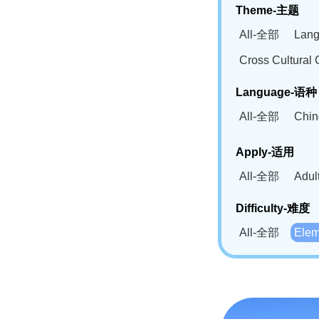
Theme-主题
All-全部
Lan
Cross Cultur
Language-语种
All-全部
Chi
German(DE)-
Apply-适用
Bahasa Mela
All-全部
Adu
Swahili(SW
Difficulty-难度
All-全部
Ele