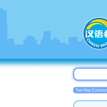
Two Way Commu