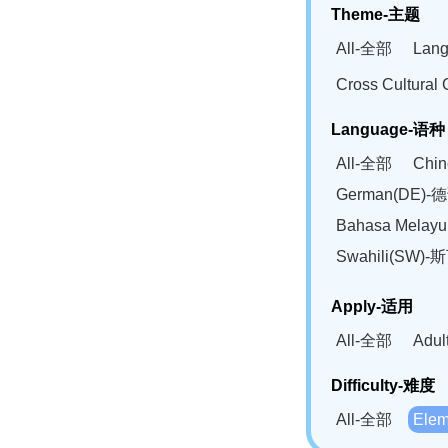
Theme-主题
All-全部
Lan
Cross Cultur
Language-语种
All-全部
Chi
German(DE)-
Bahasa Mela
Swahili(SW
Apply-适用
All-全部
Adu
Difficulty-难度
All-全部
Ele