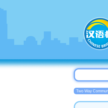
Two Way Commu