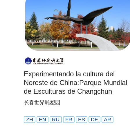
Experimentando la cultura del
Noreste de China:Parque Mundial
de Esculturas de Changchun
长春世界雕塑园
ZH
EN
RU
FR
ES
DE
AR