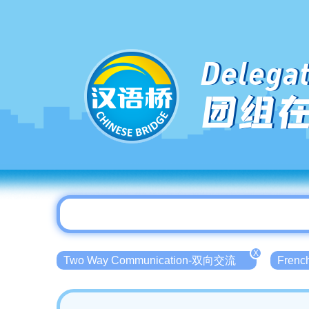
Delegat
团组
X
Two Way Communication-双向交流
Fren