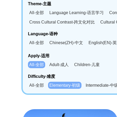
Theme-主题
All-全部
Language Learning-语言学习
Con
Cross Cultural Contrast-跨文化对比
Cultura
Language-语种
All-全部
Chinese(ZH)-中文
English(EN)-
German(DE)-德语
Portuguese(PT)-葡萄牙语
Apply-适用
Bahasa Melayu(MS)-马来语
Laotian(LO)-
All-全部
Adult-成人
Children-儿童
Swahili(SW)-斯瓦西里语
Kampuchea(KH)
Difficulty-难度
All-全部
Elementary-初级
Intermediate-中