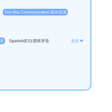
Two Way Communication-双向交流
法语
Spanish(ES)-西班牙语
更多
KO)-韩语
Vietnamese(VI)-越南语
ian(RO)-罗马尼亚语