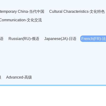
temporary China-当代中国
Cultural Characteristics-文化特色
l Communication-文化交流
英语
Russian(RU)-俄语
Japanese(JA)-日语
French(FR)-
Thai language(TH)-泰语
Arabic(AR)-阿拉伯语
Korean(
老挝语
Czech(CS)-捷克语
Hungarian(HU)-匈牙利语
Roman
-柬埔寨语
Mongolian(MN)-蒙古语
级
Advanced-高级