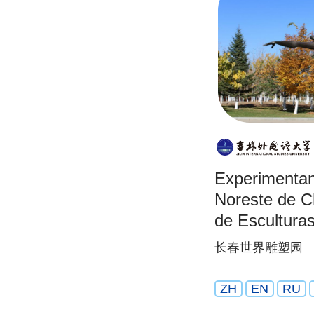
Experimentand
Noreste de C
de Escultura
长春世界雕塑园
ZH
EN
RU