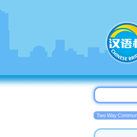
Two Way Commu