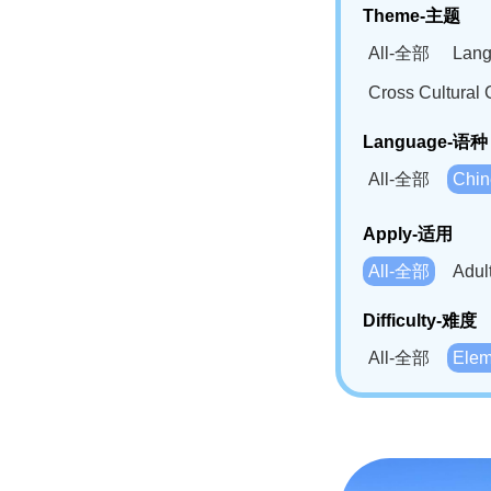
Theme-主题
All-全部
Lan
Cross Cultur
Language-语种
All-全部
Chi
German(DE)-
Apply-适用
Bahasa Mela
All-全部
Adu
Swahili(SW
Difficulty-难度
All-全部
Ele