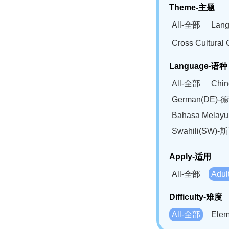
Theme-主题
All-全部
Lan
Cross Cultur
Language-语种
All-全部
Chi
German(DE)-
Bahasa Mela
Swahili(SW
Apply-适用
All-全部
Adu
Difficulty-难度
All-全部
Ele