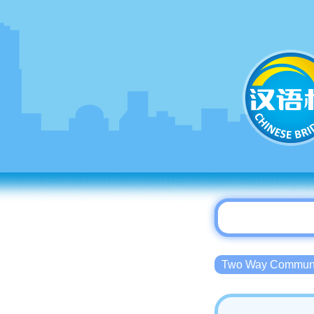
Two Way Commu