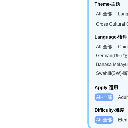
Theme-主题
All-全部
Lan
Cross Cultur
Language-语种
All-全部
Chi
German(DE)-
Bahasa Mela
Swahili(SW
Apply-适用
All-全部
Adu
Difficulty-难度
All-全部
Ele