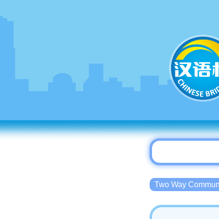
Two Way Commu