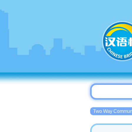
Two Way Commu