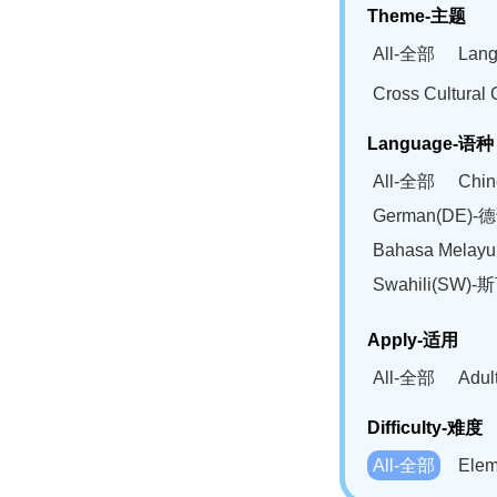
Theme-主题
All-全部
Lan
Cross Cultur
Language-语种
All-全部
Chi
German(DE)-
Bahasa Mela
Swahili(SW
Apply-适用
All-全部
Adu
Difficulty-难度
All-全部
Ele