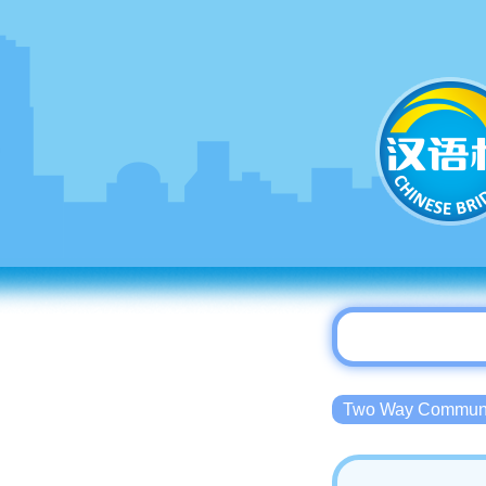
Two Way Commu