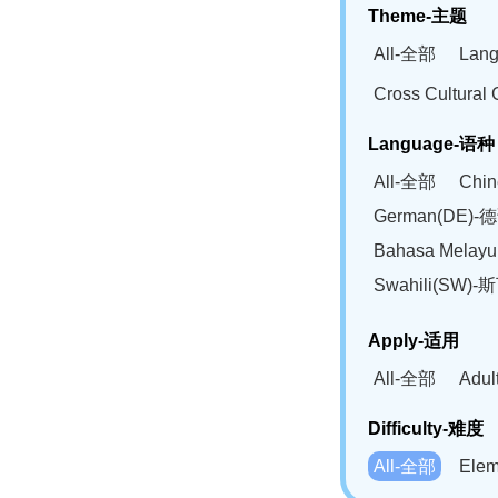
Theme-主题
All-全部
Lan
Cross Cultur
Language-语种
All-全部
Chi
German(DE)-
Bahasa Mela
Swahili(SW
Apply-适用
All-全部
Adu
Difficulty-难度
All-全部
Ele