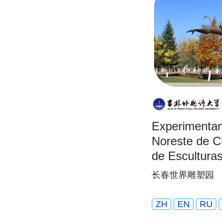
Experimentand
Noreste de C
de Escultura
长春世界雕塑园
ZH
EN
RU