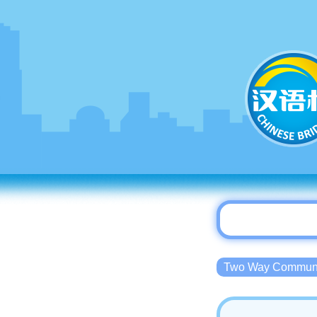
Two Way Commu