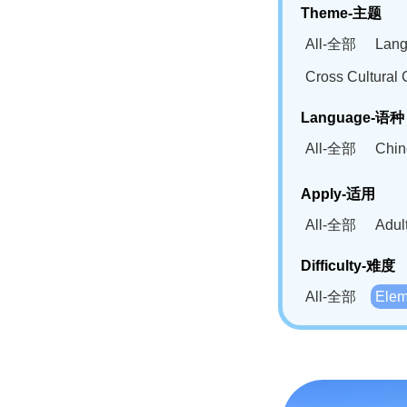
Theme-主题
All-全部
Lan
Cross Cultur
Language-语种
All-全部
Chi
German(DE)-
Apply-适用
Bahasa Mela
All-全部
Adu
Swahili(SW
Difficulty-难度
All-全部
Ele