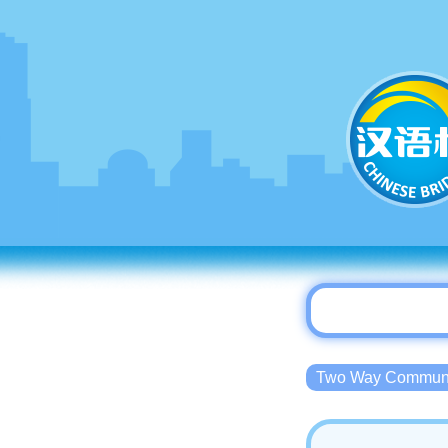
Two Way Commu