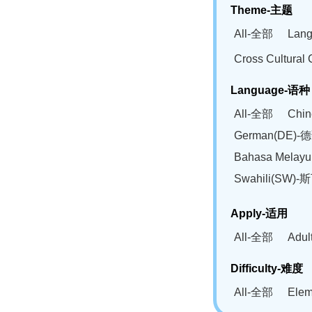
Theme-主题
All-全部
Lan
Cross Cultur
Language-语种
All-全部
Chi
German(DE)-
Bahasa Mela
Swahili(SW
Apply-适用
All-全部
Adu
Difficulty-难度
All-全部
Ele