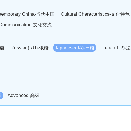
temporary China-当代中国
Cultural Characteristics-文化特色
l Communication-文化交流
英语
Russian(RU)-俄语
Japanese(JA)-日语
French(FR)-
Thai language(TH)-泰语
Arabic(AR)-阿拉伯语
Korean(
老挝语
Czech(CS)-捷克语
Hungarian(HU)-匈牙利语
Roman
-柬埔寨语
Mongolian(MN)-蒙古语
级
Advanced-高级