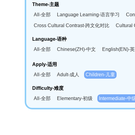
Theme-主题
All-全部
Language Learning-语言学习
Con
Cross Cultural Contrast-跨文化对比
Cultura
Language-语种
All-全部
Chinese(ZH)-中文
English(EN)-
German(DE)-德语
Portuguese(PT)-葡萄牙语
Apply-适用
Bahasa Melayu(MS)-马来语
Laotian(LO)-
All-全部
Adult-成人
Children-儿童
Swahili(SW)-斯瓦西里语
Kampuchea(KH)
Difficulty-难度
All-全部
Elementary-初级
Intermediate-中