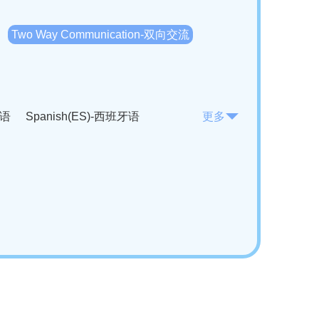
Two Way Communication-双向交流
法语
Spanish(ES)-西班牙语
更多
KO)-韩语
Vietnamese(VI)-越南语
ian(RO)-罗马尼亚语