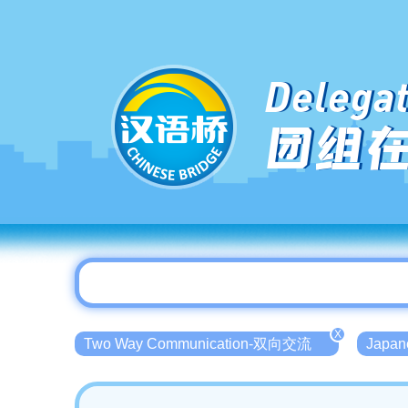
Delegat
团组
X
Two Way Communication-双向交流
Japa