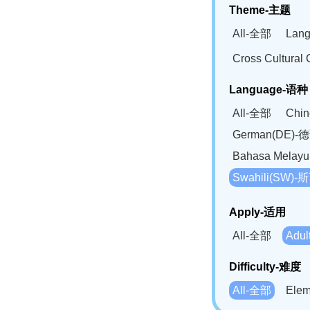
Theme-主题
All-全部
Lan
Cross Cultur
Language-语种
All-全部
Chi
German(DE)-
Bahasa Mela
Swahili(SW
Apply-适用
All-全部
Adu
Difficulty-难度
All-全部
Ele