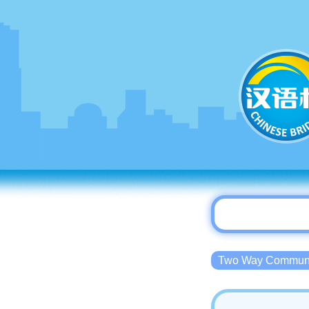
Two Way Commu