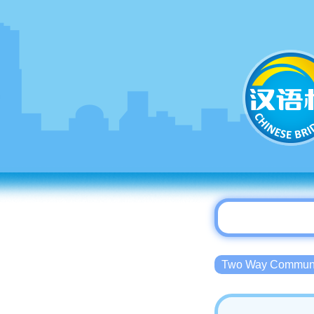
Two Way Commu