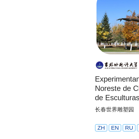
Experimentand
Noreste de C
de Escultura
长春世界雕塑园
ZH
EN
RU