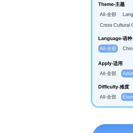
Theme-主题
All-全部
Lan
Cross Cultur
Language-语种
All-全部
Chi
German(DE)-
Apply-适用
Bahasa Mela
All-全部
Adu
Swahili(SW
Difficulty-难度
All-全部
Ele