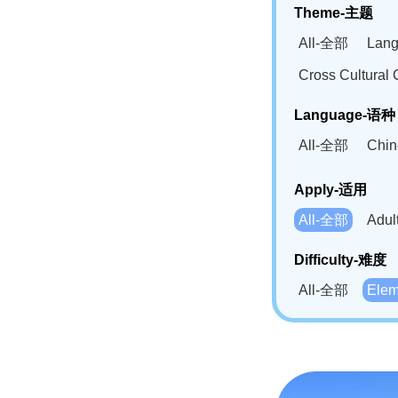
Theme-主题
All-全部
Lan
Cross Cultur
Language-语种
All-全部
Chi
German(DE)-
Apply-适用
Bahasa Mela
All-全部
Adu
Swahili(SW
Difficulty-难度
All-全部
Ele