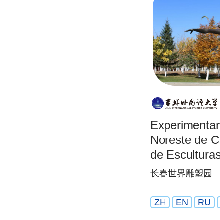
Experimentand
Noreste de C
de Escultura
长春世界雕塑园
ZH
EN
RU