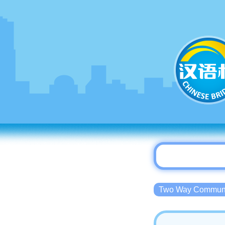
Two Way Commu