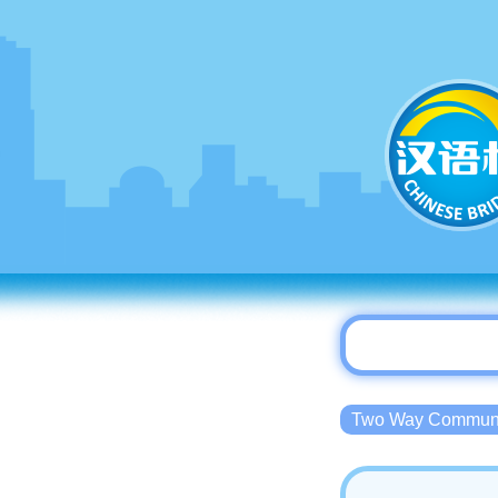
Two Way Commu