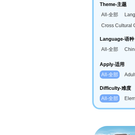
Theme-主题
All-全部
Lan
Cross Cultur
Language-语种
All-全部
Chi
German(DE)-
Apply-适用
Bahasa Mela
All-全部
Adu
Swahili(SW
Difficulty-难度
All-全部
Ele