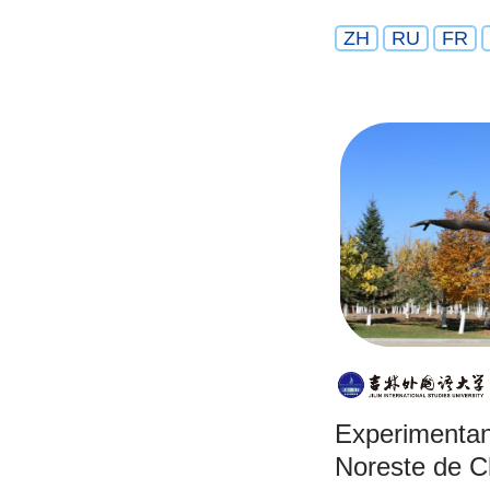
ZH
RU
FR
Experimentand
Noreste de C