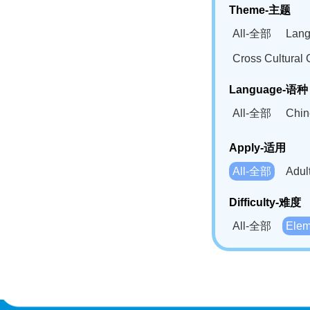
Theme-主题
All-全部
Lan
Cross Cultur
Language-语种
All-全部
Chi
German(DE)-
Apply-适用
Bahasa Mela
All-全部
Adu
Swahili(SW
Difficulty-难度
All-全部
Ele