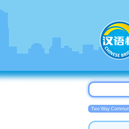
Two Way Commu