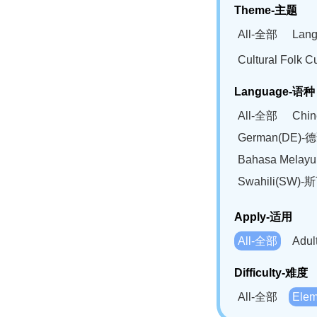
Theme-主题
All-全部
Lan
Cultural Fol
Language-语种
All-全部
Chi
German(DE)-
Bahasa Mela
Swahili(SW
Apply-适用
All-全部
Adu
Difficulty-难度
All-全部
Ele