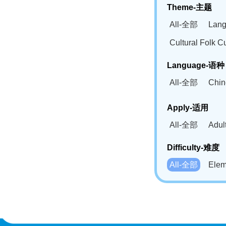
Theme-主题
All-全部
Lan
Cultural Fol
Language-语种
All-全部
Chi
German(DE)-
Apply-适用
Bahasa Mela
All-全部
Adu
Swahili(SW
Difficulty-难度
All-全部
Ele