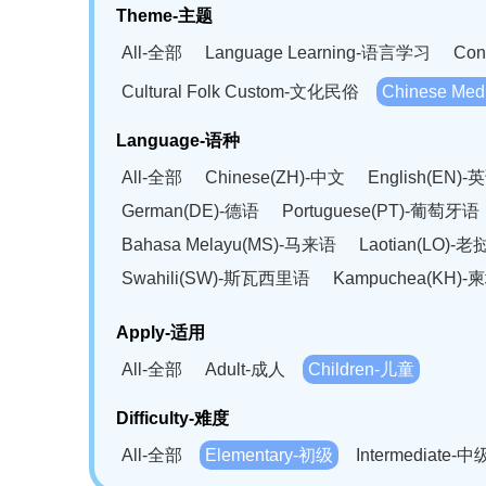
Theme-主题
All-全部
Language Learning-语言学习
Con
Cultural Folk Custom-文化民俗
Chinese Me
Language-语种
All-全部
Chinese(ZH)-中文
English(EN)-
German(DE)-德语
Portuguese(PT)-葡萄牙语
Bahasa Melayu(MS)-马来语
Laotian(LO)-
Swahili(SW)-斯瓦西里语
Kampuchea(KH)
Apply-适用
All-全部
Adult-成人
Children-儿童
Difficulty-难度
All-全部
Elementary-初级
Intermediate-中