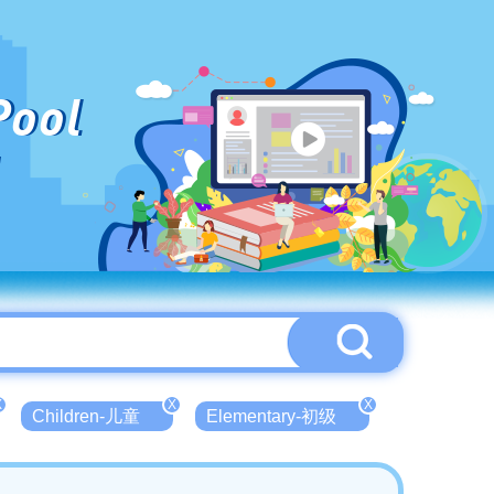
Pool
X
X
X
Children-儿童
Elementary-初级