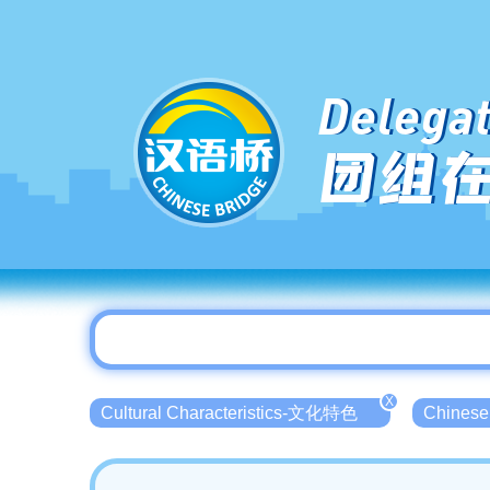
Delegat
团组
X
Cultural Characteristics-文化特色
Chines