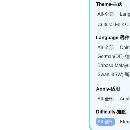
Theme-主题
All-全部
Lan
Cultural Fol
Language-语种
All-全部
Chi
German(DE)-
Bahasa Mela
Swahili(SW
Apply-适用
All-全部
Adu
Difficulty-难度
All-全部
Ele