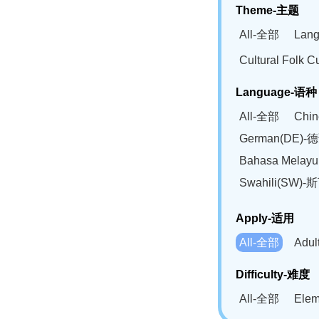
Theme-主题
All-全部
Lan
Cultural Fol
Language-语种
All-全部
Chi
German(DE)-
Bahasa Mela
Swahili(SW
Apply-适用
All-全部
Adu
Difficulty-难度
All-全部
Ele