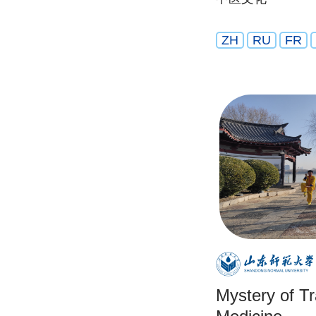
ZH
RU
FR
Mystery of Tr