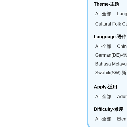
Theme-主题
All-全部
Lan
Cultural Fol
Language-语种
All-全部
Chi
German(DE)-
Bahasa Mela
Swahili(SW
Apply-适用
All-全部
Adu
Difficulty-难度
All-全部
Ele