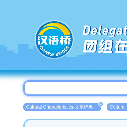
Delegat
团组
X
Cultural Characteristics-文化特色
Cultur