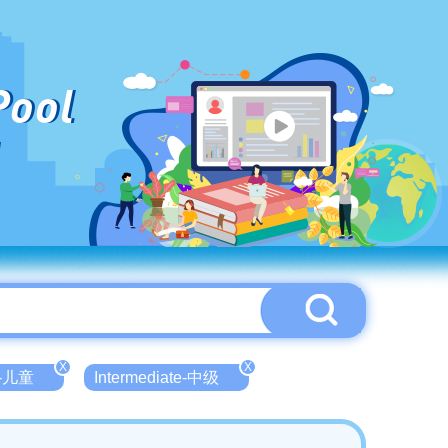
Pool
X
X
n-儿童
Intermediate-中级