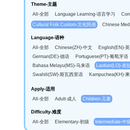
Theme-主题
All-全部
Language Learning-语言学习
Con
Cultural Folk Custom-文化民俗
Chinese Me
Language-语种
All-全部
Chinese(ZH)-中文
English(EN)-
German(DE)-德语
Portuguese(PT)-葡萄牙语
Bahasa Melayu(MS)-马来语
Laotian(LO)-
Swahili(SW)-斯瓦西里语
Kampuchea(KH)
Apply-适用
All-全部
Adult-成人
Children-儿童
Difficulty-难度
All-全部
Elementary-初级
Intermediate-中