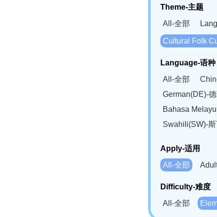
Theme-主题
All-全部
Lan
Cultural Fol
Language-语种
All-全部
Chi
German(DE)-
Bahasa Mela
Swahili(SW
Apply-适用
All-全部
Adu
Difficulty-难度
All-全部
Ele