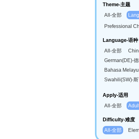
Theme-主题
All-全部
Lan
Prefessional
Language-语种
All-全部
Chi
German(DE)-
Bahasa Mela
Swahili(SW
Apply-适用
All-全部
Adu
Difficulty-难度
All-全部
Ele