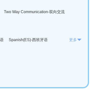
Two Way Communication-双向交流
法语
Spanish(ES)-西班牙语
更多
KO)-韩语
Vietnamese(VI)-越南语
ian(RO)-罗马尼亚语