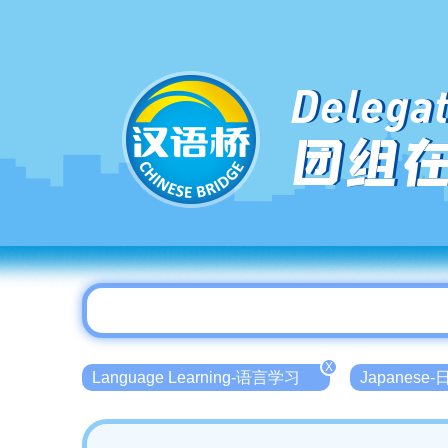
Delegat
团组
X
Language Learning-语言学习
Japanese-