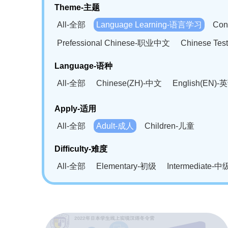
Theme-主题
All-全部
Language Learning-语言学习
Con
Prefessional Chinese-职业中文
Chinese T
Language-语种
All-全部
Chinese(ZH)-中文
English(EN)-
German(DE)-德语
Portuguese(PT)-葡萄牙语
Apply-适用
Bahasa Melayu(MS)-马来语
Laotian(LO)-
All-全部
Adult-成人
Children-儿童
Swahili(SW)-斯瓦西里语
Kampuchea(KH)
Difficulty-难度
All-全部
Elementary-初级
Intermediate-中