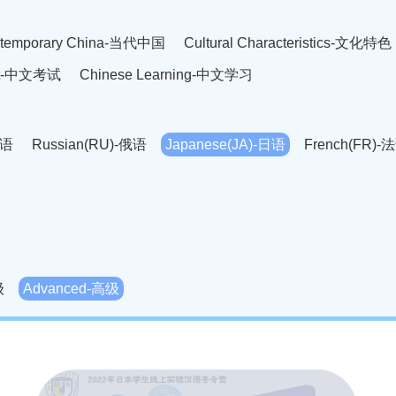
temporary China-当代中国
Cultural Characteristics-文化特色
est-中文考试
Chinese Learning-中文学习
英语
Russian(RU)-俄语
Japanese(JA)-日语
French(FR)-
Thai language(TH)-泰语
Arabic(AR)-阿拉伯语
Korean(
老挝语
Czech(CS)-捷克语
Hungarian(HU)-匈牙利语
Roman
-柬埔寨语
Mongolian(MN)-蒙古语
级
Advanced-高级