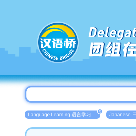
Delegat
团组
X
Language Learning-语言学习
Japanese-