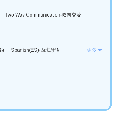
Two Way Communication-双向交流
法语
Spanish(ES)-西班牙语
更多
KO)-韩语
Vietnamese(VI)-越南语
ian(RO)-罗马尼亚语