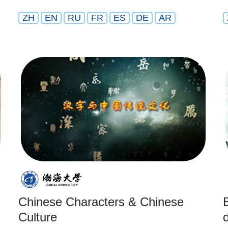
ZH
EN
RU
FR
ES
DE
AR
Chinese Characters & Chinese
Culture