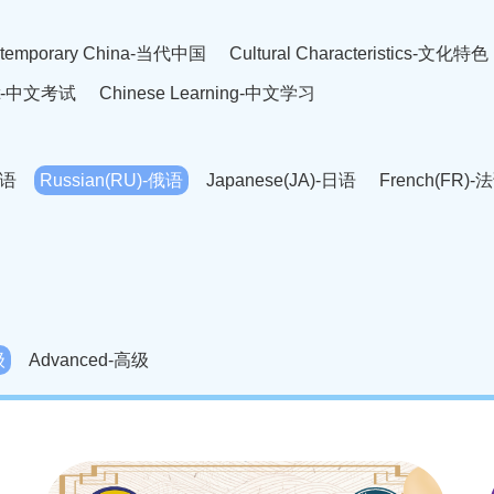
temporary China-当代中国
Cultural Characteristics-文化特色
est-中文考试
Chinese Learning-中文学习
英语
Russian(RU)-俄语
Japanese(JA)-日语
French(FR)-
Thai language(TH)-泰语
Arabic(AR)-阿拉伯语
Korean(
老挝语
Czech(CS)-捷克语
Hungarian(HU)-匈牙利语
Roman
-柬埔寨语
Mongolian(MN)-蒙古语
级
Advanced-高级