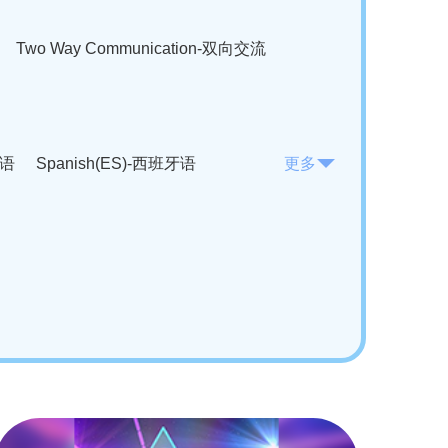
Two Way Communication-双向交流
法语
Spanish(ES)-西班牙语
更多
KO)-韩语
Vietnamese(VI)-越南语
ian(RO)-罗马尼亚语