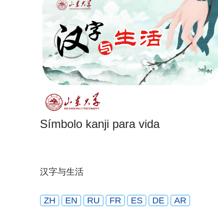
Símbolo kanji para vida
汉字与生活
ZH
EN
RU
FR
ES
DE
AR