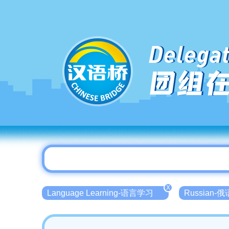
Delegat
团组
X
Language Learning-语言学习
Russian-俄