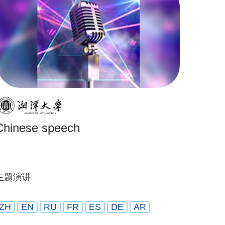
Chinese speech
主题演讲
ZH
EN
RU
FR
ES
DE
AR