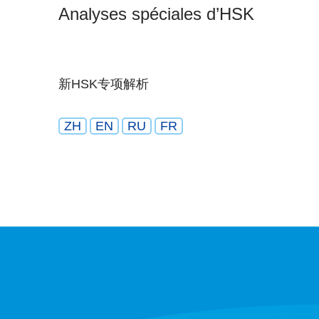
Analyses spéciales d’HSK
新HSK专项解析
ZH
EN
RU
FR