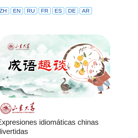
ZH
EN
RU
FR
ES
DE
AR
Expresiones idiomáticas chinas
divertidas