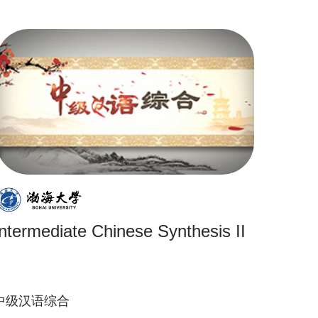
Intermediate Chinese Synthesis II
中级汉语综合