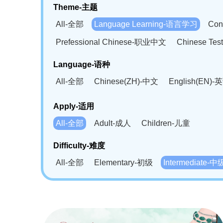
Theme-主题
All-全部
Language Learning-语言学习
Con
Prefessional Chinese-职业中文
Chinese T
Language-语种
All-全部
Chinese(ZH)-中文
English(EN)-
German(DE)-德语
Portuguese(PT)-葡萄牙语
Apply-适用
Bahasa Melayu(MS)-马来语
Laotian(LO)-
All-全部
Adult-成人
Children-儿童
Swahili(SW)-斯瓦西里语
Kampuchea(KH)
Difficulty-难度
All-全部
Elementary-初级
Intermediate-中