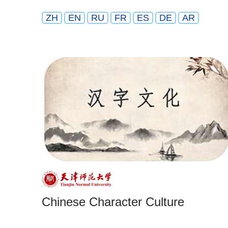
ZH
EN
RU
FR
ES
DE
AR
Chinese Character Culture