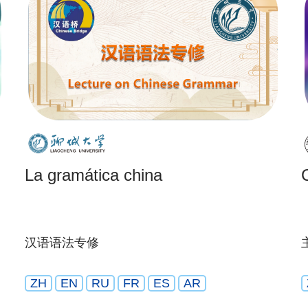
La gramática china
汉语语法专修
ZH
EN
RU
FR
ES
AR