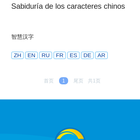
Sabiduría de los caracteres chinos
智慧汉字
ZH
EN
RU
FR
ES
DE
AR
首页
1
尾页
共1页