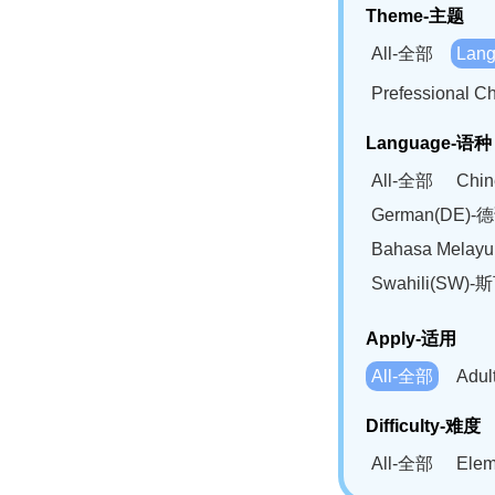
Theme-主题
All-全部
Lan
Prefessional
Language-语种
All-全部
Chi
German(DE)-
Bahasa Mela
Swahili(SW
Apply-适用
All-全部
Adu
Difficulty-难度
All-全部
Ele