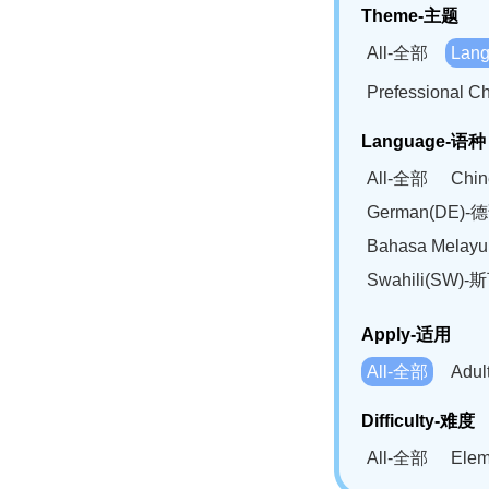
Theme-主题
All-全部
Lan
Prefessional
Language-语种
All-全部
Chi
German(DE)-
Bahasa Mela
Swahili(SW
Apply-适用
All-全部
Adu
Difficulty-难度
All-全部
Ele