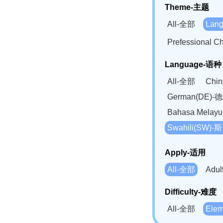
Theme-主题
All-全部
Lan
Prefessional
Language-语种
All-全部
Chi
German(DE)-
Bahasa Mela
Swahili(SW
Apply-适用
All-全部
Adu
Difficulty-难度
All-全部
Ele