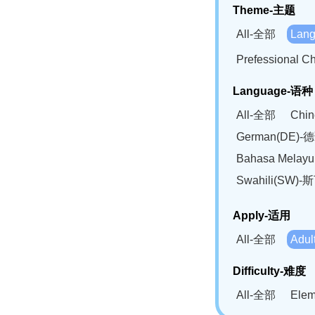
Theme-主题
All-全部
Lan
Prefessional
Language-语种
All-全部
Chi
German(DE)-
Bahasa Mela
Swahili(SW
Apply-适用
All-全部
Adu
Difficulty-难度
All-全部
Ele