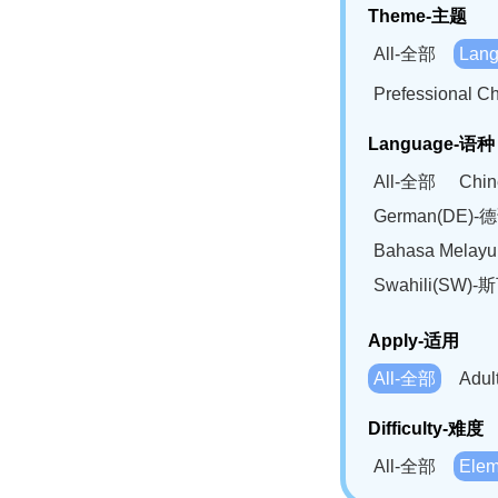
Theme-主题
All-全部
Lan
Prefessional
Language-语种
All-全部
Chi
German(DE)-
Bahasa Mela
Swahili(SW
Apply-适用
All-全部
Adu
Difficulty-难度
All-全部
Ele