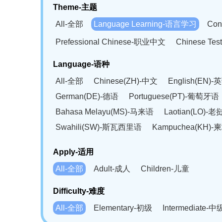
Theme-主题
All-全部
Language Learning-语言学习
Con
Prefessional Chinese-职业中文
Chinese T
Language-语种
All-全部
Chinese(ZH)-中文
English(EN)-
German(DE)-德语
Portuguese(PT)-葡萄牙语
Bahasa Melayu(MS)-马来语
Laotian(LO)-
Swahili(SW)-斯瓦西里语
Kampuchea(KH)
Apply-适用
All-全部
Adult-成人
Children-儿童
Difficulty-难度
All-全部
Elementary-初级
Intermediate-中