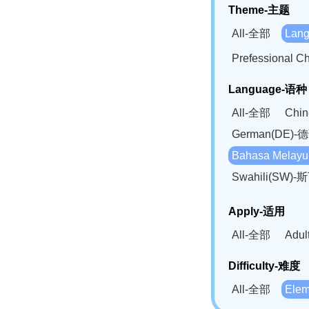
Theme-主题
All-全部
Lan
Prefessional
Language-语种
All-全部
Chi
German(DE)-
Bahasa Mela
Swahili(SW
Apply-适用
All-全部
Adu
Difficulty-难度
All-全部
Ele