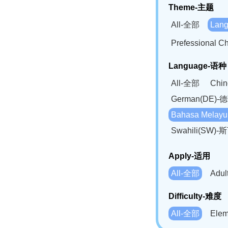
Theme-主题
All-全部
Lan
Prefessional
Language-语种
All-全部
Chi
German(DE)-
Bahasa Mela
Swahili(SW
Apply-适用
All-全部
Adu
Difficulty-难度
All-全部
Ele