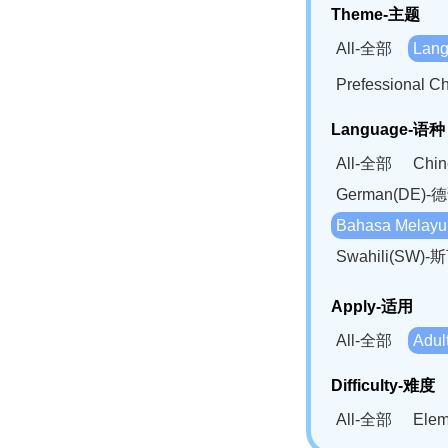
Theme-主题
All-全部
Lan
Prefessional
Language-语种
All-全部
Chi
German(DE)-
Bahasa Mela
Swahili(SW
Apply-适用
All-全部
Adu
Difficulty-难度
All-全部
Ele