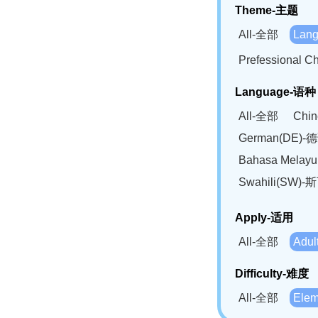
Theme-主题
All-全部
Lan
Prefessional
Language-语种
All-全部
Chi
German(DE)-
Bahasa Mela
Swahili(SW
Apply-适用
All-全部
Adu
Difficulty-难度
All-全部
Ele