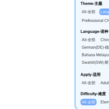
Theme-主题
All-全部
Lan
Prefessional
Language-语种
All-全部
Chi
German(DE)-
Bahasa Mela
Swahili(SW
Apply-适用
All-全部
Adu
Difficulty-难度
All-全部
Ele