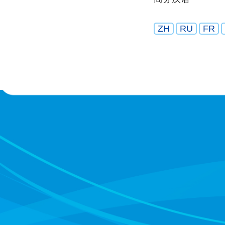
ZH
RU
FR