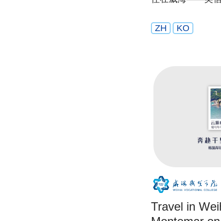
ZH
KO
Travel in W