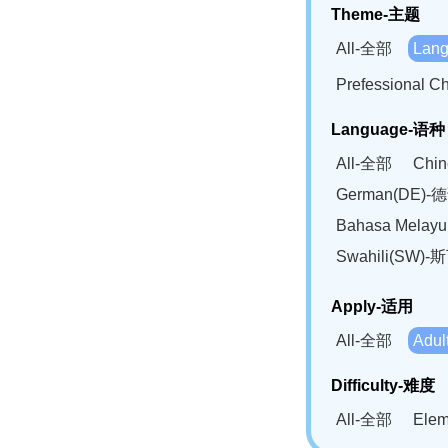
Theme-主题
All-全部
Lan
Prefessional
Language-语种
All-全部
Chi
German(DE)-
Bahasa Mela
Swahili(SW
Apply-适用
All-全部
Adu
Difficulty-难度
All-全部
Ele